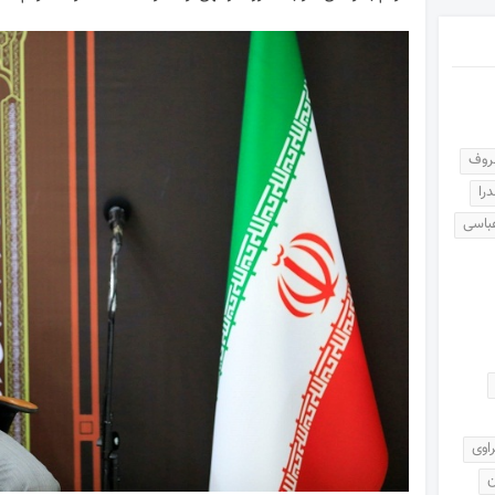
عروف
را
باسی
اوی
ن