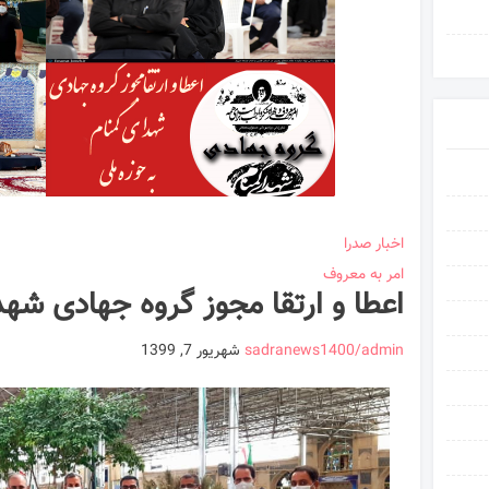
اخبار صدرا
امر به معروف
اعطا و ارتقا مجوز گروه جهادی شهد
sadranews1400/admin
شهریور 7, 1399