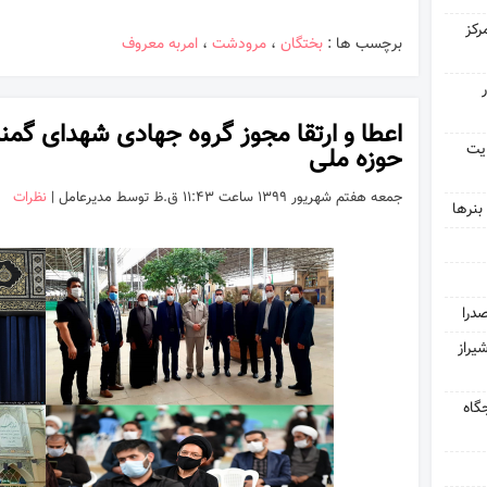
رکز
برچسب ها :
بختگان
،
مرودشت
،
امربه معروف
اعطا و ارتقا مجوز گروه جهادی شهدای گمن
یت
حوزه ملی
جمعه هفتم شهریور ۱۳۹۹ ساعت ۱۱:۴۳ ق.ظ توسط مدیرعامل |
نظرات
بنرها
درا
یراز
جگاه