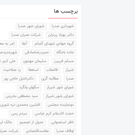
برچسب ها
شهرداری صدرا
شورای شهر صدرا
دکتر بهزاد پرنیان
شرکت عمران صدرا
گروه جهادی شهدای گمنام
آبفا
امر به م
جاده باجگاه
حمیدرضاصادقی
شهرجدیدصد
مسلم فریبرز
سلیمان مهدوی
علی کرم ع
شیراز
فاضلاب
استعفا
رد صلاحیت
صدرا
مطالبه گری
دکترخلیل حاجی پور
شورای شهر شیراز
سگهای ولگرد
شورای_شهر_شیراز
سید مصطفی بحرینی
دونماینده مجلس
افشین محمدی دره شوری
حجت الاسلام کرم عباسی
مردم رسی
ناظر استصوابی
عدول از تصمیم
مالک لیر
اوقاف صدرا
مفاسداقتصادی
شرکت عمرا